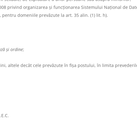
008 privind organizarea și funcționarea Sistemului Național de Dat
 pentru domeniile prevăzute la art. 35 alin. (1) lit. h).
pază
ş
i ordine
;
ini, altele decât cele prevăzute în fişa postului, în limita prevederil
.E.C.