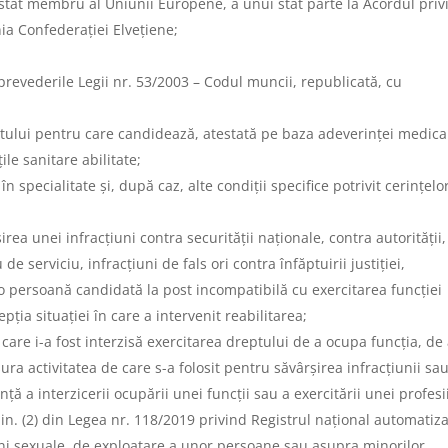
stat membru al Uniunii Europene, a unui stat parte la Acordul priv
ia Confederației Elvețiene;
revederile Legii nr. 53/2003 – Codul muncii, republicată, cu
tului pentru care candidează, atestată pe baza adeverinței medica
le sanitare abilitate;
n specialitate și, după caz, alte condiții specifice potrivit cerințelo
ea unei infracțiuni contra securității naționale, contra autorității,
e serviciu, infracțiuni de fals ori contra înfăptuirii justiției,
e o persoană candidată la post incompatibilă cu exercitarea funcției
ția situației în care a intervenit reabilitarea;
e i-a fost interzisă exercitarea dreptului de a ocupa funcția, de
ura activitatea de care s-a folosit pentru săvârșirea infracțiunii sa
ă a interzicerii ocupării unei funcții sau a exercitării unei profesii
lin. (2) din Legea nr. 118/2019 privind Registrul național automatiz
uni sexuale, de exploatare a unor persoane sau asupra minorilor,