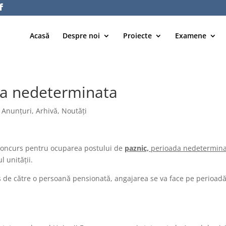
Acasă
Despre noi
Proiecte
Examene
ta nedeterminata
|
Anunțuri
,
Arhivă
,
Noutăți
 concurs pentru ocuparea postului de
paznic,
perioada nedetermina
l unităţii.
rs de către o persoană pensionată, angajarea se va face pe perioad