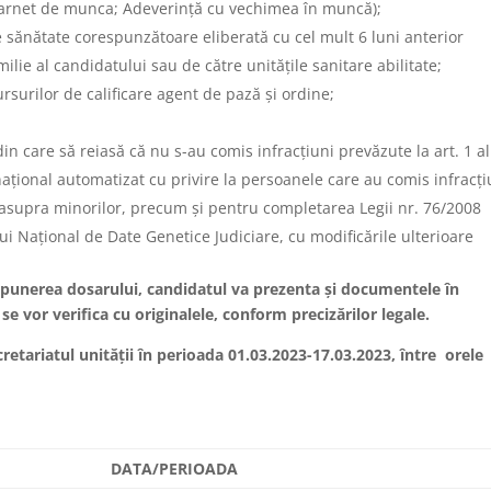
arnet de munca; Adeverinţă cu vechimea în muncă);
 sănătate corespunzătoare eliberată cu cel mult 6 luni anterior
lie al candidatului sau de către unităţile sanitare abilitate;
surilor de calificare agent de pază şi ordine;
in care să reiasă că nu s-au comis infracțiuni prevăzute la art. 1 al
național automatizat cu privire la persoanele care au comis infracți
asupra minorilor, precum și pentru completarea Legii nr. 76/2008
i Național de Date Genetice Judiciare, cu modificările ulterioare
punerea dosarului, candidatul va prezenta şi documentele în
 se vor verifica cu originalele, conform precizărilor legale.
cretariatul unităţii în perioada 01.03.2023-17.03.2023, între orele
DATA/PERIOADA