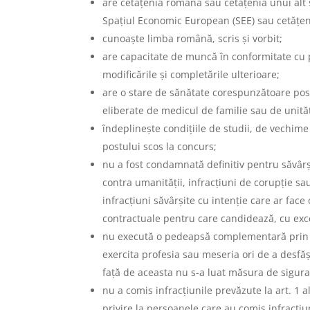
are cetățenia română sau cetățenia unui alt 
Spațiul Economic European (SEE) sau cetățen
cunoaște limba română, scris și vorbit;
are capacitate de muncă în conformitate cu p
modificările și completările ulterioare;
are o stare de sănătate corespunzătoare pos
eliberate de medicul de familie sau de unități
îndeplinește condițiile de studii, de vechime î
postului scos la concurs;
nu a fost condamnată definitiv pentru săvârșir
contra umanității, infracțiuni de corupție sau d
infracțiuni săvârșite cu intenție care ar fac
contractuale pentru care candidează, cu excep
nu execută o pedeapsă complementară prin car
exercita profesia sau meseria ori de a desfăș
față de aceasta nu s-a luat măsura de siguranț
nu a comis infracțiunile prevăzute la art. 1 a
privire la persoanele care au comis infracți