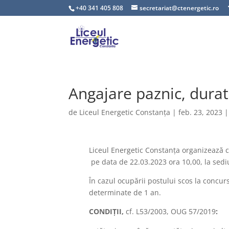
+40 341 405 808
secretariat@ctenergetic.ro
Angajare paznic, dura
de
Liceul Energetic Constanța
|
feb. 23, 2023
Liceul Energetic Constanța organizează
pe data de 22.03.2023 ora 10,00, la sediu
În cazul ocupării postului scos la concu
determinate de 1 an.
CONDIŢII,
cf. L53/2003, OUG 57/2019
: