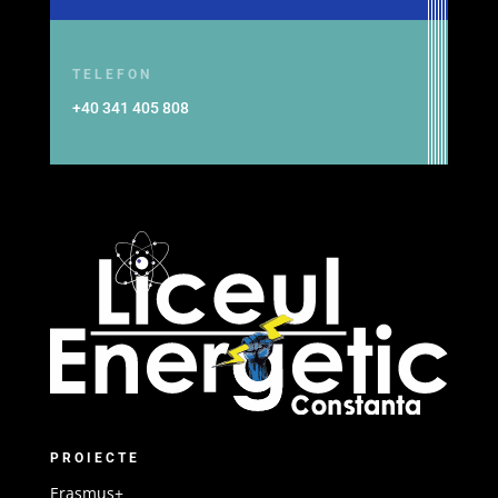
TELEFON
+40 341 405 808
PROIECTE
Erasmus+