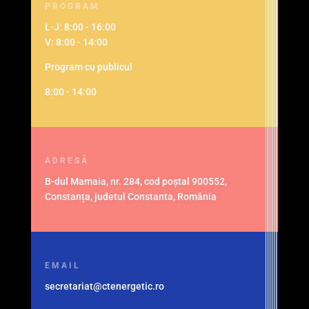
PROGRAM
L-J: 8:00 - 16:00
V: 8:00 - 14:00
Program cu publicul
8:00 - 14:00
ADRESĂ
B-dul Mamaia, nr. 284, cod poștal 900552,
Constanța, judetul Constanta, România
EMAIL
secretariat@ctenergetic.ro