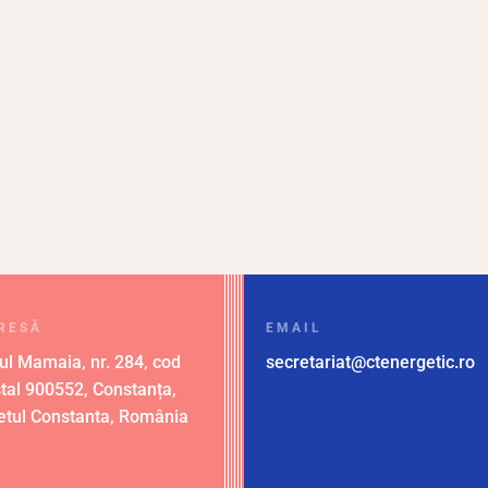
RESĂ
EMAIL
ul Mamaia, nr. 284, cod
secretariat@ctenergetic.ro
tal 900552, Constanța,
etul Constanta, România