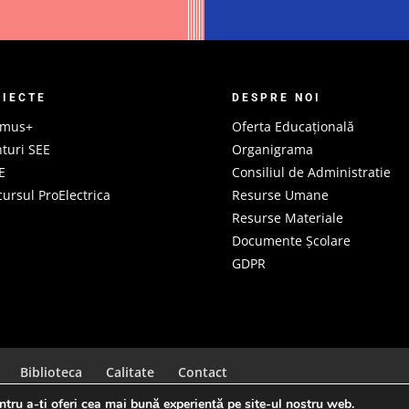
OIECTE
DESPRE NOI
smus+
Oferta Educațională
turi SEE
Organigrama
E
Consiliul de Administratie
ursul ProElectrica
Resurse Umane
Resurse Materiale
Documente Școlare
GDPR
Biblioteca
Calitate
Contact
tru a-ți oferi cea mai bună experiență pe site-ul nostru web.