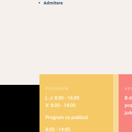
Admitere
PROGRAM
AD
L-J: 8:00 - 16:00
B-d
V: 8:00 - 14:00
poș
jud
Program cu publicul
8:00 - 14:00