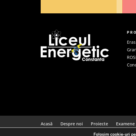
PR
Era
Gran
ROS
Conc
Acasă
Despre noi
Proiecte
Examene
Folosim cookie-uri pen