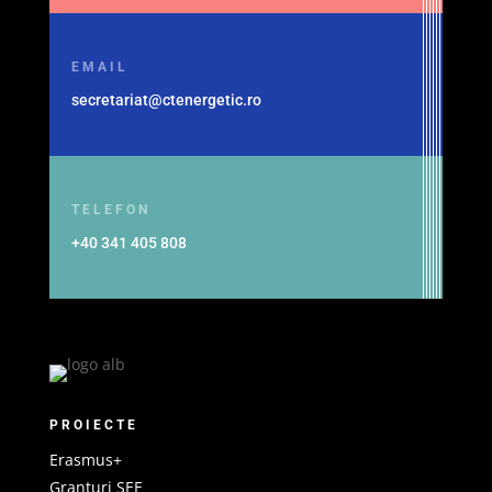
EMAIL
secretariat@ctenergetic.ro
TELEFON
+40 341 405 808
PROIECTE
Erasmus+
Granturi SEE