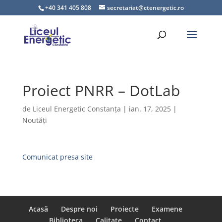
+40 341 405 808
secretariat@ctenergetic.ro
Proiect PNRR – DotLab
de
Liceul Energetic Constanța
|
ian. 17, 2025
|
Noutăți
Comunicat presa site
Acasă
Despre noi
Proiecte
Examene
Biblioteca
Calitate
Contact