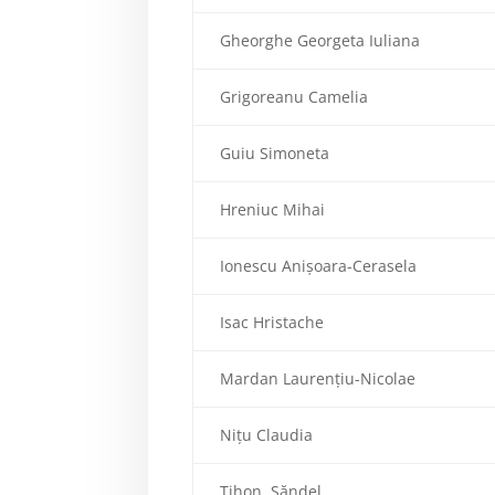
Gheorghe Georgeta Iuliana
Grigoreanu Camelia
Guiu Simoneta
Hreniuc Mihai
Ionescu Anişoara-Cerasela
Isac Hristache
Mardan Laurențiu-Nicolae
Nițu Claudia
Tihon
Săndel