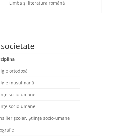
Limba și literatura română
 societate
sciplina
ligie ortodoxă
ligie musulmană
iințe socio-umane
iințe socio-umane
nsilier școlar, Ştiințe socio-umane
ografie