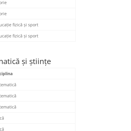
orie
orie
ucaţie fizică şi sport
ucaţie fizică şi sport
atică şi ştiinţe
ciplina
tematică
tematică
tematică
ică
ică