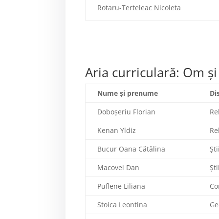
Rotaru-Terteleac Nicoleta
Aria curriculară: Om şi
Nume şi prenume
Di
Doboșeriu Florian
Re
Kenan Yldiz
Re
Bucur Oana Cătălina
Şt
Macovei Dan
Şt
Puflene Liliana
Co
Stoica Leontina
Ge