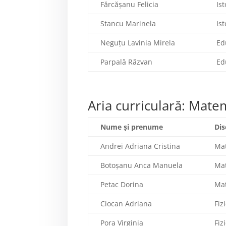
Fărcășanu Felicia
Ist
Stancu Marinela
Ist
Neguțu Lavinia Mirela
Ed
Parpală Răzvan
Ed
Aria curriculară: Matem
Nume şi prenume
Dis
Andrei Adriana Cristina
Ma
Botoșanu Anca Manuela
Ma
Petac Dorina
Ma
Ciocan Adriana
Fiz
Pora Virginia
Fiz