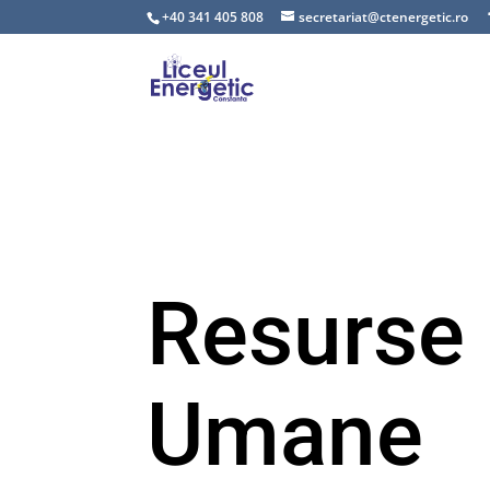
+40 341 405 808
secretariat@ctenergetic.ro
Resurse
Umane