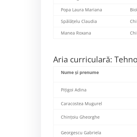
Popa Laura Mariana
Bio
Spălățelu Claudia
Ch
Manea Roxana
Chi
Aria curriculară: Tehno
Nume şi prenume
Pițigoi Adina
Caracostea Mugurel
Chințoiu Gheorghe
Georgescu Gabriela