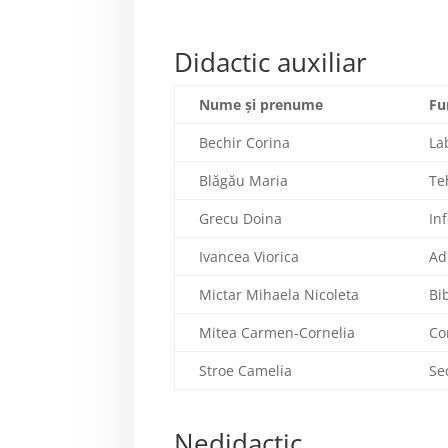
Didactic auxiliar
Nume şi prenume
Fu
Bechir Corina
La
Blăgău Maria
Te
Grecu Doina
In
Ivancea Viorica
Ad
Mictar Mihaela Nicoleta
Bi
Mitea Carmen-Cornelia
Co
Stroe Camelia
Se
Nedidactic