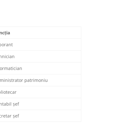
ncția
borant
hnician
formatician
ministrator patrimoniu
bliotecar
ntabil șef
cretar șef