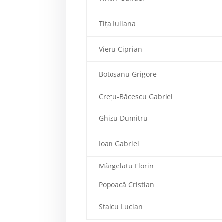
Tița Iuliana
Vieru Ciprian
Botoșanu Grigore
Crețu-Băcescu Gabriel
Ghizu Dumitru
Ioan Gabriel
Mărgelatu Florin
Popoacă Cristian
Staicu Lucian