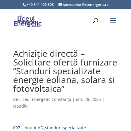
+40 341 405 808
secretariat@ctenergetic.ro
Achiziție directă –
Solicitare ofertă furnizare
”Standuri specializate
energie eoliana, solara si
fotovoltaica”
de
Liceul Energetic Constanța
|
ian. 28, 2025
|
Noutăți
007 – Anunt AD_standuri specializate