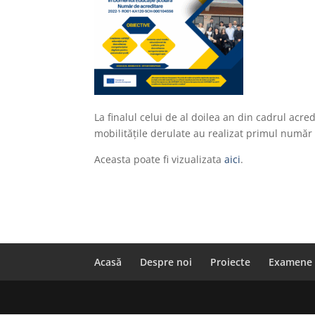
La finalul celui de al doilea an din cadrul acre
mobilitățile derulate au realizat primul număr 
Aceasta poate fi vizualizata
aici
.
Acasă
Despre noi
Proiecte
Examene