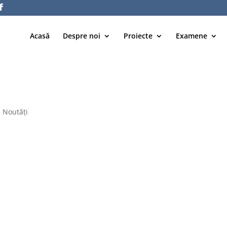
Acasă
Despre noi
Proiecte
Examene
|
Noutăți