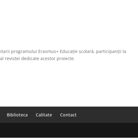
ditarii programului Erasmus+ Educație școlară, participanții la
al revistei dedicate acestor proiecte.
Biblioteca
Calitate
Contact