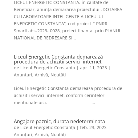
LICEUL ENERGETIC CONSTANTA, în calitate de
Beneficiar, anunță demararea proiectului „DOTAREA
CU LABORATOARE INTELIGENTE A LICEULUI
ENERGETIC CONSTANȚA”, cod proiect F-PNRR-
SmartLabs-2023- 0028, proiect finanțat prin PLANUL
NAȚIONAL DE REDRESARE ȘI...
Liceul Energetic Constanta demarează
procedura de achiziții servicii internet
de
Liceul Energetic Constanța
|
apr. 11, 2023
|
Anunțuri
,
Arhivă
,
Noutăți
Liceul Energetic Constanta demareaza procedura de
achizitii servicii internet, conform cerintelor
mentionate aici. ...
Angajare paznic, durata nedeterminata
de
Liceul Energetic Constanța
|
feb. 23, 2023
|
Anunțuri
,
Arhivă
,
Noutăți