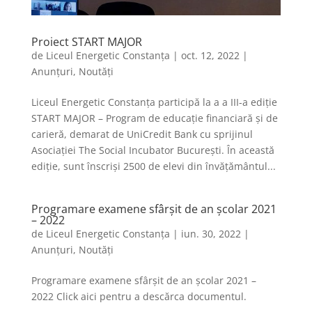
Proiect START MAJOR
de
Liceul Energetic Constanța
|
oct. 12, 2022
|
Anunțuri
,
Noutăți
Liceul Energetic Constanța participă la a a III-a ediție
START MAJOR – Program de educație financiară și de
carieră, demarat de UniCredit Bank cu sprijinul
Asociației The Social Incubator București. În această
ediție, sunt înscriși 2500 de elevi din învățământul...
Programare examene sfârșit de an școlar 2021
– 2022
de
Liceul Energetic Constanța
|
iun. 30, 2022
|
Anunțuri
,
Noutăți
Programare examene sfârșit de an școlar 2021 –
2022 Click aici pentru a descărca documentul.