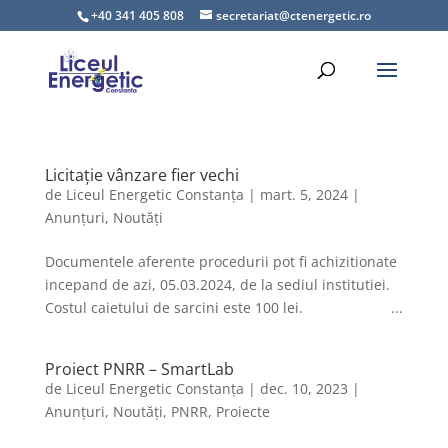
+40 341 405 808
secretariat@ctenergetic.ro
Licitație vânzare fier vechi
de
Liceul Energetic Constanța
|
mart. 5, 2024
|
Anunțuri
,
Noutăți
Documentele aferente procedurii pot fi achizitionate
incepand de azi, 05.03.2024, de la sediul institutiei.
Costul caietului de sarcini este 100 lei. ...
Proiect PNRR – SmartLab
de
Liceul Energetic Constanța
|
dec. 10, 2023
|
Anunțuri
,
Noutăți
,
PNRR
,
Proiecte